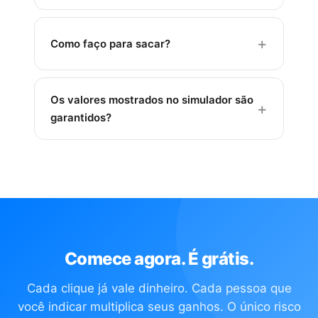
Pro: 25% com delivery + destaque + analytics.
Sim. Você pode ser usuário (grátis), abrir uma
Além disso, a rede de indicações traz clientes
loja (lojista), fazer entregas (entregador) e
para você: cada membro que indica sua loja,
Como faço para sacar?
indicar outros membros — tudo ao mesmo
gera mais vendas organicamente.
tempo. Cada perfil adiciona novas fontes de
Acesse sua carteira no painel, solicite um
renda.
saque com seus dados bancários. O valor é
Os valores mostrados no simulador são
transferido via Pix. Seu saldo acumula
garantidos?
automaticamente a cada interação no sistema.
O simulador usa os parâmetros reais do
sistema (taxas, comissões, ticket médio). Os
resultados são projeções baseadas no nível de
atividade que você configurar. Resultados
individuais dependem da sua dedicação e da
adesão da sua rede na sua cidade.
Comece agora. É grátis.
Cada clique já vale dinheiro. Cada pessoa que
você indicar multiplica seus ganhos. O único risco