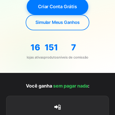
Criar Conta Grátis
Simular Meus Ganhos
16
151
7
lojas ativas
produtos
níveis de comissão
Você ganha
sem pagar nada
:
📲