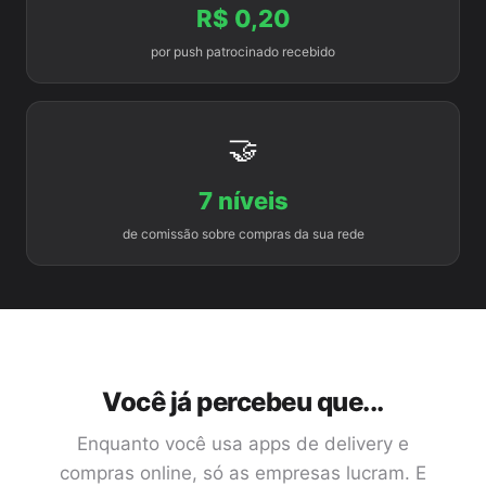
R$ 0,20
por push patrocinado recebido
🤝
7 níveis
de comissão sobre compras da sua rede
Você já percebeu que...
Enquanto você usa apps de delivery e
compras online, só as empresas lucram. E